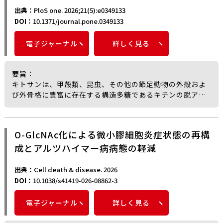
週間治療し、対照群ではグルコサミン塩酸塩タブレット単
出典：
PloS one. 2026;21(5):e0349133
独で治療した。また、健康な20名を健康対照群として設定
DOI：
10.1371/journal.pone.0349133
した。ELISA法を用いて軟骨損傷マーカー（MMP-13、
CTX-II、COMP）およびferroptosis関連指標（GPX4、
電子ジャーナル
詳しく見る
ACSL4、4-HNE、Fe2+）の血清レベルを測定し、リアル
タイムPCRにより Keap1、Nrf2、SLC7A11、HO-1、およ
びGPX4 mRNAの発現を定量した。その結果、Chonggu
要旨
：
Granules の4つの主要な活性成分（quercetin、
キトサンは、甲殻類、昆虫、その他の節足動物の外殻およ
eupatilin、kaempferol、wogonin）と5つのコアターゲ
び外骨格に豊富に存在する構造多糖であるキチンの脱アセ
ット（AKT1、TP53、IL-6、JUN、Nrf2）が同定され、こ
チル化によって得られる天然バイオポリマーである。その
れらは癌、AGE-RAGEシグナル伝達、および
独特の物理化学的性質により、生物医学、医療用、農業、
NFE2L2（Nrf2）シグナル伝達経路に関与していることが
産業分野での広範な応用が実現されている。ナイジェリア
O-GlcNAc化による微小膠細胞炎症状態の再構
認められた。分子ドッキング解析において、活性化合物と
では、豊富な淡水甲殻類および昆虫がキトサン源として十
ターゲット間に強い結合が示され、特にNFE2L2 が最も高
成とアルツハイマー病病態の軽減
分に活用されていない状況にある。筆者らの研究では、改
い結合親和性を示した。対照群に比べ、Chonggu
良された化学抽出プロセスを用いて、西アフリカ川エビ
Granules で治療されたKOA患者ではNrf2、SLC7A11、
（Macrobrachium vollenhovenii）およびアメリカゴキ
出典：
Cell death & disease. 2026
HO-1、およびGPX4 mRNA発現が有意に上昇し
ブリ（Periplaneta americana）をキトサンの地元供給源
DOI：
10.1038/s41419-026-08862-3
（p<0.05）、Keap1 発現は有意に低下し（p<0.05）、
としての可能性を評価した。外骨格材料に対し前処理、脱
MMP-13、CTX-II、COMP、ACSL4、4-HNE、およびFe2+
灰、除タンパクを施した後、オートクレーブ補助アルカリ
電子ジャーナル
詳しく見る
の血清レベルは有意に低下し（p<0.05）、一方GPX4 レベ
脱アセチル化（50%水酸化ナトリウム、121℃、15 psi、
ルは増加した（p<0.05）ことが認められた。筆者らは、
30分）を実施した。得られたキチン収率はエビで