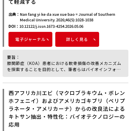
て軽減する
計算的知見が提供された。
ピドミクス、グリコミクスを統合的に適用するとともに、
さらに、qRT-PCR実験により、D2～D4混合物およびモノ
N-結合グリカンの高度な空間同位体トレース・パルスチェ
出典：
Nan fang yi ke da xue xue bao = Journal of Southern
マーがインスリン耐性HepG2細胞において
ース解析を実施した結果、脳における高グリコシル化の保
Medical University. 2026;46(5):1028-1038
PI3K/AKT/GLUT2/GSK3βシグナル伝達経路に関与するグ
存された表現型がグリカン生合成の増加により起因してい
DOI：
10.12122/j.issn.1673-4254.2026.05.06
ルコース代謝関連遺伝子の発現を調節することが示され
ることが示された。
た。
さらに、グリカン生合成酵素の遺伝的ノックダウンはADマ
電子ジャーナル
詳しく見る
これらの知見は、キチン由来オリゴ糖をより効果的な血糖
ウスの認知成果を改善する一方で、経口グルコサミン補充
管理製品として開発するための理論的およびデータ的支援
はこれを阻害することが認められた。
を提供するものである。
また、疾病重症度が異なるAD患者の電子健康記録に関する
要旨
：
遡及的解析から、グルコサミン補充はADの進行を加速さ
膝関節症（KOA）患者における軟骨損傷の改善メカニズム
せ、生存の見通しを悪化させることが関連していることが
を探索することを目的として、筆者らはバイオインフォマ
示された。
ティクス手法を用いてChonggu Granules（中医学由来の
全体として、筆者らの結果は高グリコシル化がADの病理的
顆粒剤）の活性成分とその潜在的なターゲット、ならびに
要因であることを確立し、グリカン代謝をADに対抗するた
KOA関連遺伝子およびferroptosis（鉄依存性細胞死）関
めの実行可能なターゲットとして位置づけている。
西アフリカ川エビ（マクロブラキウム・ボレン
連遺伝子の交差遺伝子を分析した。複合成分-疾患-ターゲ
ホフェニイ）およびアメリカゴキブリ（ペリプ
ットネットワークおよびタンパク質-タンパク質相互作用
（PPI）ネットワークを構築して主要な活性成分とコアター
ラネータ・アメリカーナ）からの改良法による
ゲットを特定し、分子ドッキング研究により結合親和性を
キトサン抽出・特性化：バイオテクノロジーの
検証した。臨床試験では、62名のKOA患者を観察群と対照
応用
群（各31名）に無作為に割り当て、観察群ではグルコサミ
ン塩酸塩タブレットにChonggu Granules を追加して12