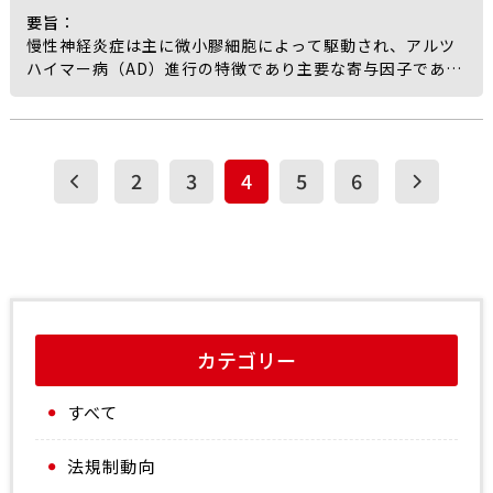
Chonggu Granules がquercetin とeupatilinという主要
29.53%、ゴキブリで17.78%であり、キトサン収率はそれ
要旨
：
な活性成分を介してKOA を軽減し、これらの成分が
ぞれ28.13%および11.56%であった。フーリエ変換赤外分
慢性神経炎症は主に微小膠細胞によって駆動され、アルツ
NFE2L2 および他の治療ターゲットをターゲットとする
光法により、両供給源で得られたキトサンの特性官能基が
ハイマー病（AD）進行の特徴であり主要な寄与因子であ
Nrf2 シグナル伝達経路を活性化してferroptosis を調節す
確認され、脱アセチル化度（DD）はエビ由来キトサンで
る。O-GlcNAc化は栄養状態に依存した翻訳後修飾として
ることにより、軟骨細胞損傷の改善をもたらす多成分、多
68.79%、ゴキブリ由来キトサンで81.21%であることが認
細胞ストレスと炎症の重要な制御因子として認識されてい
ターゲット、多経路の相乗的メカニズムを有することを示
められ、これは N-アセチル D-グルコサミンから D-グルコ
るものの、AD における微小膠細胞活性化におけるその役割
唆していると結論づけている。
サミンへの有効な変換を示すものであった。これらの知見
は依然として不明である。筆者らの観察によれば、AD患者
2
3
4
5
6
から、両種とも持続可能なキトサン製造のための実行可能
の海馬組織ではO-GlcNAc化が著しく低下しており、これに
な代替供給源であること、ならびに加圧脱アセチル化プロ
伴って促炎症性M1型微小膠細胞への分極化が強化され、
セスが収率およびポリマー品質を向上させることが示され
NF-κB シグナル伝達の上昇とNLRP3インフラマソーム活性
た。本アプローチは、ナイジェリアでの持続可能なキトサ
化がみられたと述べられている。
ン抽出のためのスケーラブルで再現可能な戦略を提供し、
LPS誘導神経炎症モデル（AD関連の炎症特性と認知機能低
生物工学、医療、産業における潜在的応用を支援するもの
下を示す）およびin vitro微小膠細胞培養のいずれにおい
である。
ても、LPS曝露は特にIba1陽性微小膠細胞内でO-GlcNAc
化の著しい低下をもたらしたと筆者らは報告している。
カテゴリー
全身的またはin vitro でのグルコサミン処置により、O-
GlcNAc レベルが効果的に回復され、M1関連の炎症経路が
すべて
抑制され、抗炎症性M2表現型が促進されたという。
メカニズムについて、筆者らはグルコサミンがNF-κB サブ
ユニットp65およびc-RelのO-GlcNAc化を促進し、これら
法規制動向
のサブユニットの核内移行および下流の炎症誘発性遺伝子