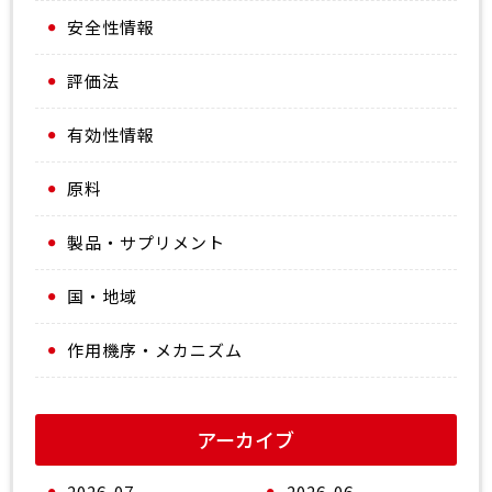
の発現を抑制することを示している。
安全性情報
さらに注目すべきことに、グルコサミン処置によりマウス
のLPS誘導記憶欠損と神経細胞喪失が改善されたと筆者ら
評価法
は報告している。
総合的に、これらの知見は、O-GlcNAc化がAD における微
小膠細胞活性化と神経炎症の調節因子として機能し、O-
有効性情報
GlcNAc化の増強が免疫恒常性と神経細胞の完全性を保存す
るための潜在的な治療戦略を表す可能性があることを示唆
原料
していると述べられている。
製品・サプリメント
国・地域
作用機序・メカニズム
アーカイブ
2026-07
2026-06