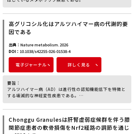
グルコサミンとN-アセチルグルコサミン（GlcNAc）から
構成されるキチン由来オリゴ糖（NACOS）は、T2DM患者
における長期的な血糖管理を目的とした機能性食品および
高グリコシル化はアルツハイマー病の代謝的要
医薬品として開発するポテンシャルを有している。
因である
しかし、既存研究の対象の大多数は複雑なNACOS混合物で
あり、構造-活性相関が不明確であることから、NACOSの
活性向上と応用展開が制限されている。
出典：
Nature metabolism. 2026
筆者らの研究では、重合度2～6の完全脱アセチル化および
DOI：
10.1038/s42255-026-01538-4
完全N-アセチル化NACOSモノマーを調製・単離し、in
vitro細胞活性アッセイ、ネットワーク薬理学、分子ドッキ
電子ジャーナル
詳しく見る
ング、分子動力学シミュレーション、およびリアルタイム
定量ポリメラーゼ連鎖反応（qRT-PCR）技術を統合するこ
とで、NACOSの主要成分の同定とそのメカニズム探索を行
要旨
：
った。
アルツハイマー病（AD）は進行性の認知機能低下を特徴と
In vitro細胞モデルを用いたスクリーニングの結果、D2～
する壊滅的な神経変性疾患である。
D4モノマーおよび混合物がグルコース消費量の改善とイン
代謝異常は広く報告されているものの、ADの分子的病因に
スリン分泌の促進において最良の効果を示したことが明ら
おける役割については十分に解明されていない。
かになった。
筆者らは、高グリコシル化がADの要因であることを同定し
Chonggu Granulesは肝腎虚弱症候群を伴う膝
分子ドッキングおよび分子動力学シミュレーションによ
た。
り、候補標的タンパク質p110αとD2～D4モノマー間の相互
関節症患者の軟骨損傷をNrf2経路の調節を通じ
トランスジェニックADマウスモデルおよび死後のヒトAD
作用における潜在的な結合様式および構造安定性に関する
サンプルを用いた研究において、空間メタボロミクス、リ