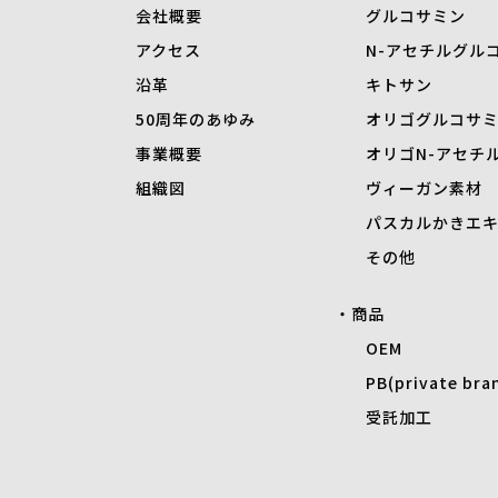
会社概要
グルコサミン
アクセス
N-
アセチルグル
沿革
キトサン
50周年のあゆみ
オリゴグルコサ
事業概要
オリゴN-アセチ
組織図
ヴィーガン素材
パスカルかきエ
その他
商品
OEM
PB(private bra
受託加工